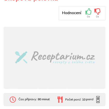
Hodnocení
0x
0x
Čas přípravy:
80 minut
Počet porcí:
10
porcí