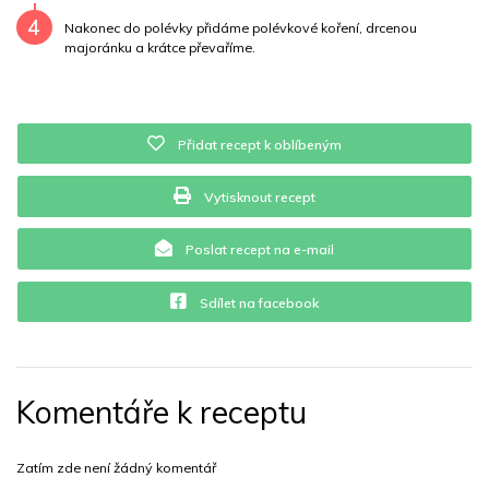
4
Nakonec do polévky přidáme polévkové koření, drcenou
majoránku a krátce převaříme.
Přidat recept k oblíbeným
Vytisknout recept
Poslat recept na e-mail
Sdílet na facebook
Komentáře k receptu
Zatím zde není žádný komentář