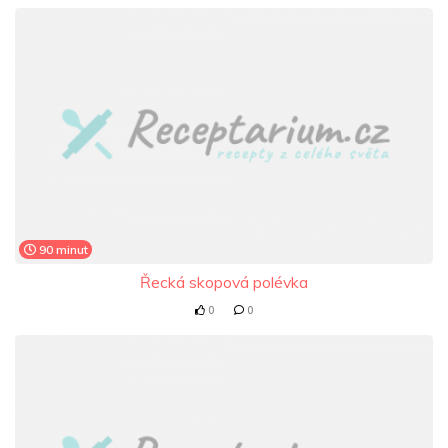
90 minut
Řecká skopová polévka
0
0