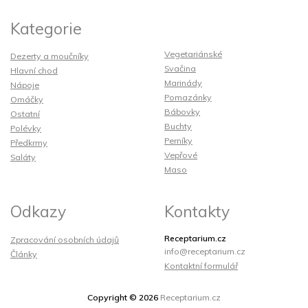
Kategorie
Vegetariánské
Dezerty a moučníky
Svačina
Hlavní chod
Marinády
Nápoje
Pomazánky
Omáčky
Bábovky
Ostatní
Buchty
Polévky
Perníky
Předkrmy
Vepřové
Saláty
Maso
Odkazy
Kontakty
Receptarium.cz
Zpracování osobních údajů
info@receptarium.cz
Články
Kontaktní formulář
Copyright © 2026
Receptarium.cz