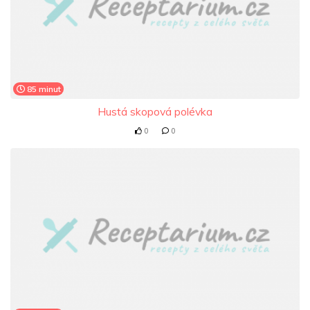
85 minut
Hustá skopová polévka
0
0