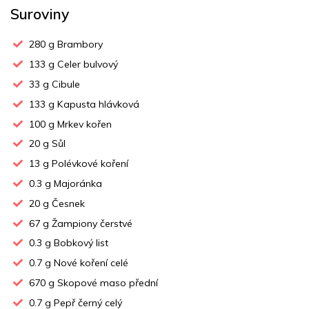
Suroviny
280
g Brambory
133
g Celer bulvový
33
g Cibule
133
g Kapusta hlávková
100
g Mrkev kořen
20
g Sůl
13
g Polévkové koření
0.3
g Majoránka
20
g Česnek
67
g Žampiony čerstvé
0.3
g Bobkový list
0.7
g Nové koření celé
670
g Skopové maso přední
0.7
g Pepř černý celý