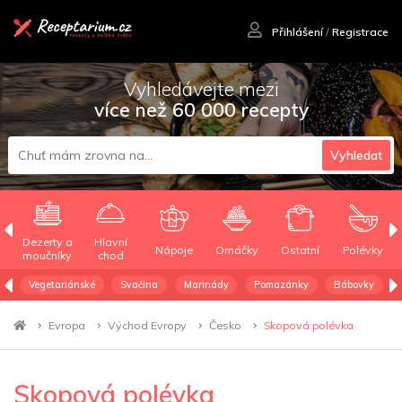
Přihlášení
/
Registrace
Vyhledávejte mezi
více než 60 000 recepty
Vyhledat
Dezerty a
Hlavní
Nápoje
Omáčky
Ostatní
Polévky
moučníky
chod
Vegetariánské
Svačina
Marinády
Pomazánky
Bábovky
Evropa
Východ Evropy
Česko
Skopová polévka
Skopová polévka