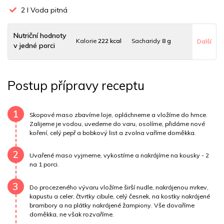
2
l Voda pitná
Nutriční hodnoty
Kalorie
222 kcal
Sacharidy
8 g
Další
v jedné porci
Tuky
39 g
Sodík
863 mg
Bílkoviny
12 g
Postup přípravy receptu
Uhlovodany
7 g
Cholesterol
53.6 mg
Draslík
450.6 mg
Vláknina
3415.3 mg
1
Skopové maso zbavíme loje, opláchneme a vložíme do hrnce.
Zalijeme je vodou, uvedeme do varu, osolíme, přidáme nové
koření, celý pepř a bobkový list a zvolna vaříme doměkka.
Vitamín A
3415.3 mg
Vitamín B6
0.1 mg
2
Vitamín B12
0 mg
Vitamín C
20.6 mg
Uvařené maso vyjmeme, vykostíme a nakrájíme na kousky - 2
na 1 porci.
Vitamín E
0.3 mg
Vápník
0 mg
Železo
3.3 mg
3
Do procezeného vývaru vložíme širší nudle, nakrájenou mrkev,
kapustu a celer, čtvrtky cibule, celý česnek, na kostky nakrájené
brambory a na plátky nakrájené žampiony. Vše dovaříme
doměkka, ne však rozvaříme.