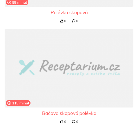
85 minut
Polévka skopová
0
0
115 minut
Bačova skopová polévka
0
0