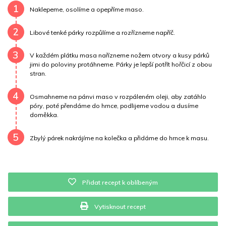
Draslík
41.2 mg
Vláknina
303.8 mg
1
Naklepeme, osolíme a opepříme maso.
Vitamín A
303.8 mg
Vitamín B6
0 mg
2
Libové tenké párky rozpůlíme a rozřízneme napříč.
Vitamín B12
0 mg
Vitamín C
0 mg
3
V každém plátku masa nařízneme nožem otvory a kusy párků
jimi do poloviny protáhneme. Párky je lepší potřít hořčicí z obou
Vitamín E
0.1 mg
Vápník
0 mg
Železo
0.4 mg
stran.
4
Osmahneme na pánvi maso v rozpáleném oleji, aby zatáhlo
póry, poté přendáme do hrnce, podlijeme vodou a dusíme
doměkka.
5
Zbylý párek nakrájíme na kolečka a přidáme do hrnce k masu.
Přidat recept k oblíbeným
Vytisknout recept