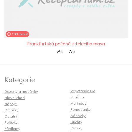
100 minut
Frankfurtská pečeně z telecího masa
0
0
Kategorie
Vegetariánské
Dezerty a moučníky
Svačina
Hlavní chod
Marinády
Nápoje
Pomazánky
Omáčky
Bábovky
Ostatní
Buchty
Polévky
Perníky
Předkrmy