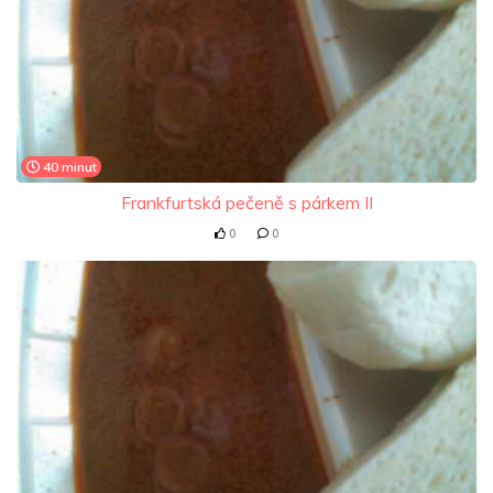
40 minut
Frankfurtská pečeně s párkem II
0
0