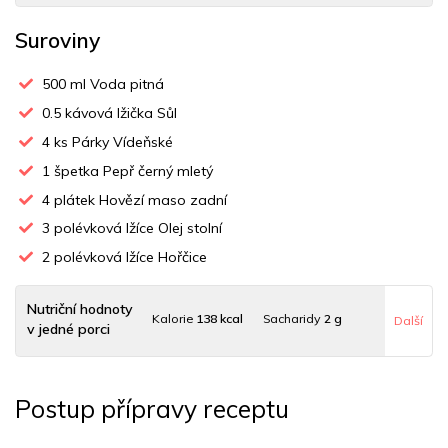
Suroviny
500
ml Voda pitná
0.5
kávová lžička Sůl
4
ks Párky Vídeňské
1
špetka Pepř černý mletý
4
plátek Hovězí maso zadní
3
polévková lžíce Olej stolní
2
polévková lžíce Hořčice
Nutriční hodnoty
Kalorie
138 kcal
Sacharidy
2 g
Další
v jedné porci
Tuky
12 g
Sodík
470 mg
Bílkoviny
5 g
Postup přípravy receptu
Uhlovodany
1 g
Cholesterol
37.4 mg