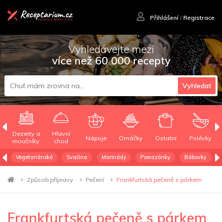
Přihlášení
/
Registrace
Vyhledávejte mezi
více než 60 000 recepty
Vyhledat
Dezerty a
Hlavní
Nápoje
Omáčky
Ostatní
Polévky
moučníky
chod
Vegetariánské
Svačina
Marinády
Pomazánky
Bábovky
Způsob přípravy
Pečení
Frankfurtská pečeně s párkem
Frankfurtská pečeně s párkem