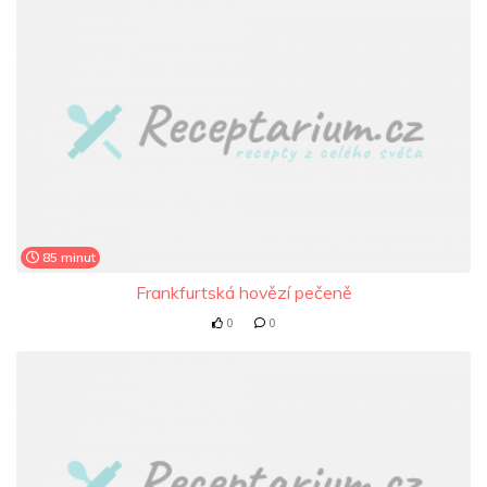
85 minut
Frankfurtská hovězí pečeně
0
0