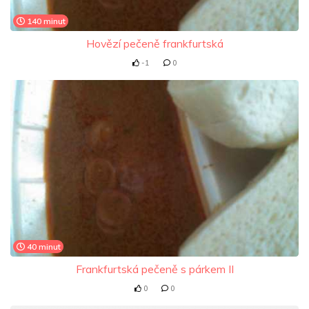
140 minut
Hovězí pečeně frankfurtská
-1
0
40 minut
Frankfurtská pečeně s párkem II
0
0