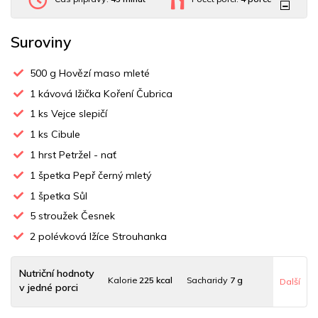
Suroviny
500
g Hovězí maso mleté
1
kávová lžička Koření Čubrica
1
ks Vejce slepičí
1
ks Cibule
1
hrst Petržel - nať
1
špetka Pepř černý mletý
1
špetka Sůl
5
stroužek Česnek
2
polévková lžíce Strouhanka
Nutriční hodnoty
Kalorie
225 kcal
Sacharidy
7 g
Další
v jedné porci