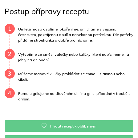
Tuky
8 g
Sodík
195 mg
Bílkoviny
30 g
Postup přípravy receptu
Uhlovodany
7 g
Cholesterol
138.8 mg
Draslík
531.3 mg
Vláknina
1501.5 mg
1
Umleté maso osolíme, okořeníme, smícháme s vejcem,
česnekem, pokrájenou cibulí a nasekanou petrželkou. Dle potřeby
přidáme strouhanku a dobře promícháme.
Vitamín A
1501.5 mg
Vitamín B6
0.6 mg
2
Vitamín B12
0 mg
Vitamín C
6.6 mg
Vytvoříme ze směsi válečky nebo kuličky, které napíchneme na
jehly na grilování.
Vitamín E
0.5 mg
Vápník
0 mg
Železo
3.7 mg
3
Můžeme masové kuličky prokládat zeleninou, slaninou nebo
cibulí.
4
Pomalu grilujeme na dřevěném uhlí na grilu, případně v troubě s
grilem.
Přidat recept k oblíbeným