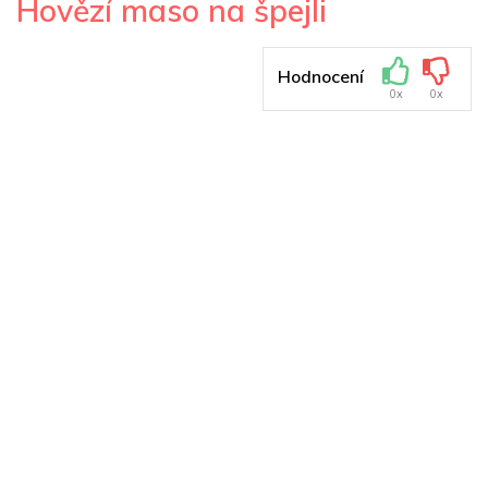
Hovězí maso na špejli
Hodnocení
0x
0x