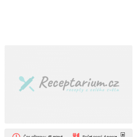
Čas přípravy:
45 minut
Počet porcí:
4
porce