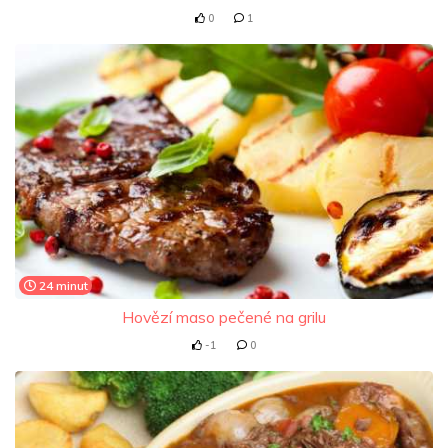
0
1
24 minut
Hovězí maso pečené na grilu
-1
0