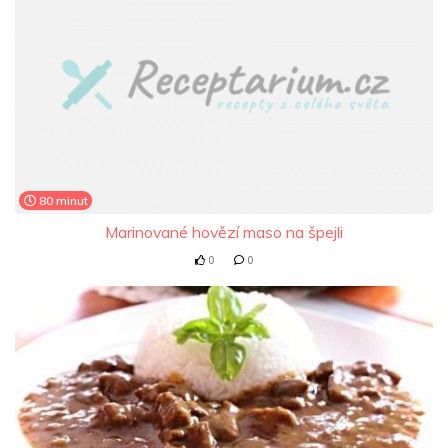
80 minut
Marinované hovězí maso na špejli
0
0