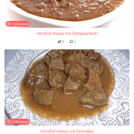
110 minut
Hovězí maso na žampionech
0
1
110 minut
Hovězí maso na česneku