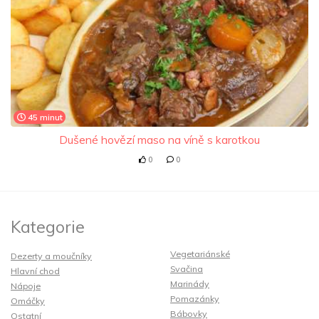
45 minut
Dušené hovězí maso na víně s karotkou
0
0
Kategorie
Vegetariánské
Dezerty a moučníky
Svačina
Hlavní chod
Marinády
Nápoje
Pomazánky
Omáčky
Bábovky
Ostatní