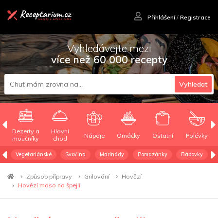
Přihlášení
/
Registrace
Vyhledávejte mezi
více než 60 000 recepty
Vyhledat
Dezerty a
Hlavní
Nápoje
Omáčky
Ostatní
Polévky
moučníky
chod
Vegetariánské
Svačina
Marinády
Pomazánky
Bábovky
Způsob přípravy
Grilování
Hovězí
Hovězí maso na špejli