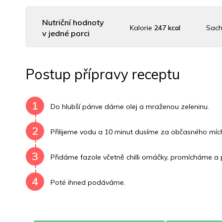
Nutriční hodnoty
Kalorie
247 kcal
Sach
v jedné porci
Uhlovodany
18 g
Cholesterol
27.3 mg
Dra
Postup přípravy receptu
Vitamín B6
0.2 mg
Vitamín B12
0 mg
Vitamí
1
Do hlubší pánve dáme olej a mraženou zeleninu.
2
Přilijeme vodu a 10 minut dusíme za občasného mích
3
Přidáme fazole včetně chilli omáčky, promícháme a 
4
Poté ihned podáváme.