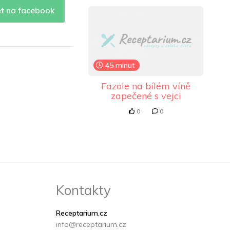
et na facebook
45 minut
Fazole na bílém víně
zapečené s vejci
0
0
Kontakty
Receptarium.cz
info@receptarium.cz