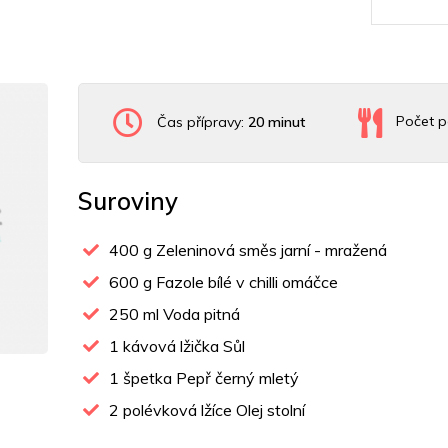
Čas přípravy:
20 minut
Počet p
Suroviny
400
g Zeleninová směs jarní - mražená
600
g Fazole bílé v chilli omáčce
250
ml Voda pitná
1
kávová lžička Sůl
1
špetka Pepř černý mletý
2
polévková lžíce Olej stolní