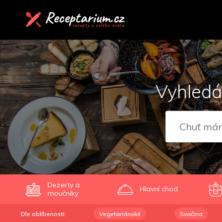
Vyhledá
Dezerty a
Hlavní chod
moučníky
Dle oblíbenosti:
Vegetariánské
Svačina