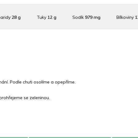
aridy
28 g
Tuky
12 g
Sodík
979 mg
Bílkoviny
1
slík
548.5 mg
Vláknina
23139.8 mg
Vitamín A
23139.8
n C
2.6 mg
Vitamín E
0.8 mg
Vápník
0 mg
Železo
6.
ání. Podle chuti osolíme a opepříme.
prohřejeme se zeleninou.