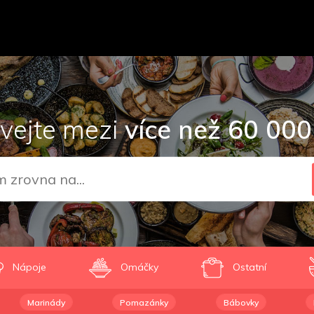
vejte mezi
více než 60 000
Nápoje
Omáčky
Ostatní
Marinády
Pomazánky
Bábovky