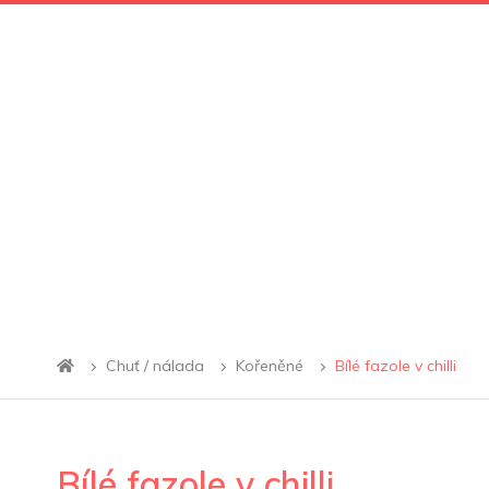
Chuť / nálada
Kořeněné
Bílé fazole v chilli
Bílé fazole v chilli