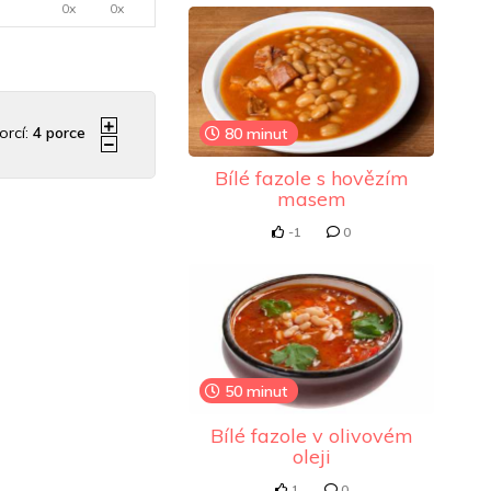
0x
0x
orcí:
4
porce
80 minut
Bílé fazole s hovězím
masem
-1
0
50 minut
Bílé fazole v olivovém
oleji
1
0