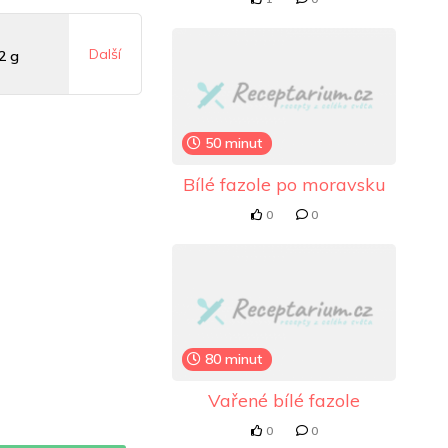
Další
2 g
 mg
50 minut
Bílé fazole po moravsku
5 mg
0
0
80 minut
Vařené bílé fazole
0
0