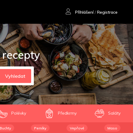
Přihlášení
/
Registrace
 recepty
Vyhledat
Polévky
Předkrmy
Saláty
Buchty
Perníky
Vepřové
Maso