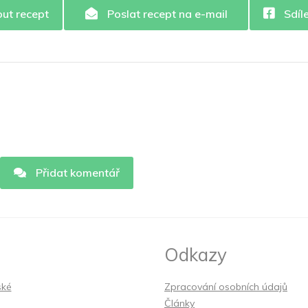
out recept
Poslat recept na e-mail
Sdíl
Přidat komentář
Odkazy
ské
Zpracování osobních údajů
Články